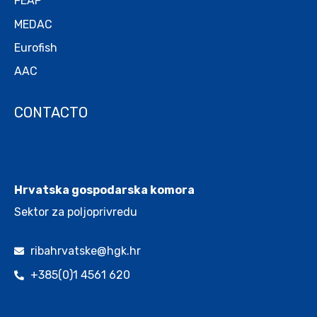
FEAP
MEDAC
Eurofish
AAC
CONTACTO
.
Hrvatska gospodarska komora
Sektor za poljoprivredu
ribahrvatske@hgk.hr
+385(0)1 4561 620