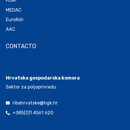
FEAP
MEDAC
Eurofish
AAC
CONTACTO
.
Hrvatska gospodarska komora
Sektor za poljoprivredu
ribahrvatske@hgk.hr
+385(0)1 4561 620