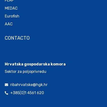
FEAP
MEDAC
Eurofish
AAC
CONTACTO
.
Hrvatska gospodarska komora
Sektor za poljoprivredu
ribahrvatske@hgk.hr
+385(0)1 4561 620