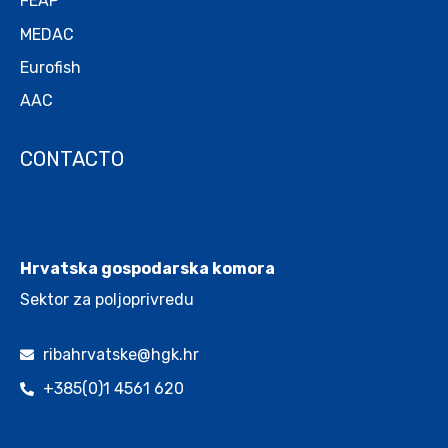
FEAP
MEDAC
Eurofish
AAC
CONTACTO
.
Hrvatska gospodarska komora
Sektor za poljoprivredu
ribahrvatske@hgk.hr
+385(0)1 4561 620