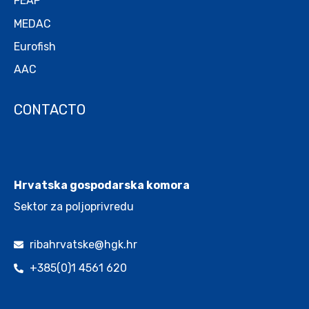
FEAP
MEDAC
Eurofish
AAC
CONTACTO
.
Hrvatska gospodarska komora
Sektor za poljoprivredu
ribahrvatske@hgk.hr
+385(0)1 4561 620