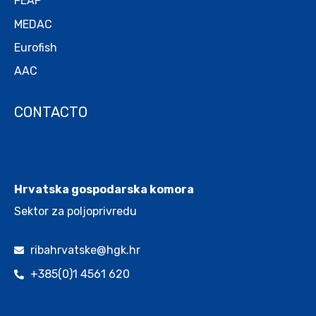
FEAP
MEDAC
Eurofish
AAC
CONTACTO
.
Hrvatska gospodarska komora
Sektor za poljoprivredu
ribahrvatske@hgk.hr
+385(0)1 4561 620