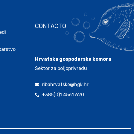
CONTACTO
edi
.
ibarstvo
Hrvatska gospodarska komora
Sektor za poljoprivredu
ribahrvatske@hgk.hr
+385(0)1 4561 620