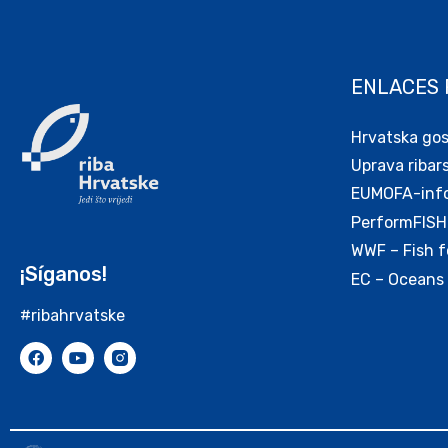
ENLACES 
Hrvatska go
Uprava ribar
EUMOFA-infor
PerformFISH
WWF – Fish f
¡Síganos!
EC – Oceans 
#ribahrvatske