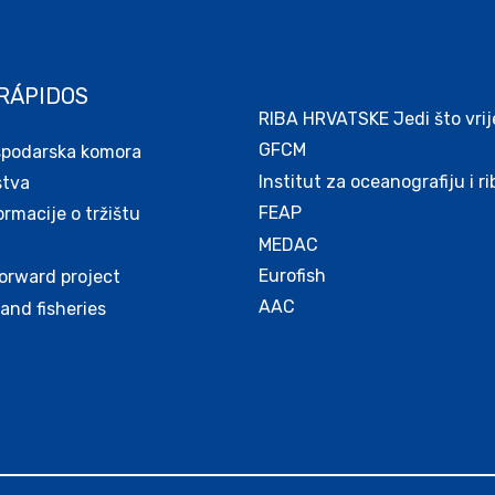
RÁPIDOS
RIBA HRVATSKE Jedi što vrij
GFCM
spodarska komora
Institut za oceanografiju i r
stva
FEAP
macije o tržištu
MEDAC
Eurofish
orward project
AAC
and fisheries