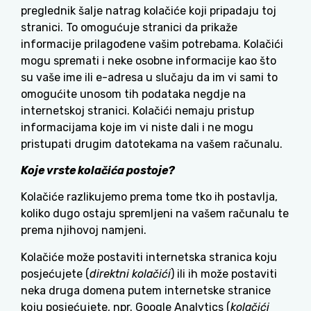
preglednik šalje natrag kolačiće koji pripadaju toj
stranici. To omogućuje stranici da prikaže
informacije prilagođene vašim potrebama. Kolačići
mogu spremati i neke osobne informacije kao što
su vaše ime ili e-adresa u slučaju da im vi sami to
omogućite unosom tih podataka negdje na
internetskoj stranici. Kolačići nemaju pristup
informacijama koje im vi niste dali i ne mogu
pristupati drugim datotekama na vašem računalu.
Koje vrste kolačića postoje?
Kolačiće razlikujemo prema tome tko ih postavlja,
koliko dugo ostaju spremljeni na vašem računalu te
prema njihovoj namjeni.
Kolačiće može postaviti internetska stranica koju
posjećujete (
direktni kolačići
) ili ih može postaviti
neka druga domena putem internetske stranice
koju posjećujete, npr. Google Analytics (
kolačići