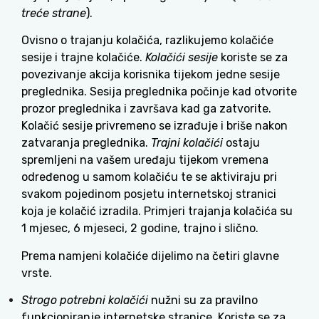
treće strane
).
Ovisno o trajanju kolačića, razlikujemo kolačiće
sesije i trajne kolačiće.
Kolačići sesije
koriste se za
povezivanje akcija korisnika tijekom jedne sesije
preglednika. Sesija preglednika počinje kad otvorite
prozor preglednika i završava kad ga zatvorite.
Kolačić sesije privremeno se izrađuje i briše nakon
zatvaranja preglednika.
Trajni kolačići
ostaju
spremljeni na vašem uređaju tijekom vremena
određenog u samom kolačiću te se aktiviraju pri
svakom pojedinom posjetu internetskoj stranici
koja je kolačić izradila. Primjeri trajanja kolačića su
1 mjesec, 6 mjeseci, 2 godine, trajno i slično.
Prema namjeni kolačiće dijelimo na četiri glavne
vrste.
Strogo potrebni kolačići
nužni su za pravilno
funkcioniranje internetske stranice. Koriste se za