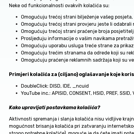
Neke od funkcionalnosti ovakvih kolačića su:
Omogućuju trećoj strani bilježenje vašeg posjeta, 
Omogućuju trećoj strani provjeru jeste li odabrali 
Omogućuju trećoj strani praćenje broja posjetitelja
Prosljeđuju informacije o vašim navikama pretraž
Omogućuju uporabu usluga treće strane za prikazi
Omogućuju trećim stranama da odrede koji su rekla
Omogućuju praćenje reklamnih sadržaja koji su već 
Primjeri kolačića za (ciljano) oglašavanje koje kori
DoubleClick: DISD, IDE, _ncuid
YouTube inc.: APISID, CONSENT, HSID, PREF, SSID
Kako upravljati postavkama kolačića?
Aktivnosti spremanja i slanja kolačića nisu vidljive krajn
mogućnost brisanja kolačića pri zatvaranju internetskog
strogo potrebne kolačiće), moguće je da ćete imati pot