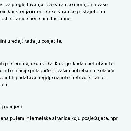
ustva pregledavanja, ove stranice moraju na vaše
kom korištenja internetske stranice pristajete na
osti stranice neće biti dostupne.
ni uređaj) kada ju posjetite.
h preferencija korisnika. Kasnije, kada opet otvorite
kaže informacije prilagođene vašim potrebama. Kolačići
som tih podataka negdje na internetskoj stranici.
alu.
oj namjeni.
omena putem internetske stranice koju posjećujete, npr.