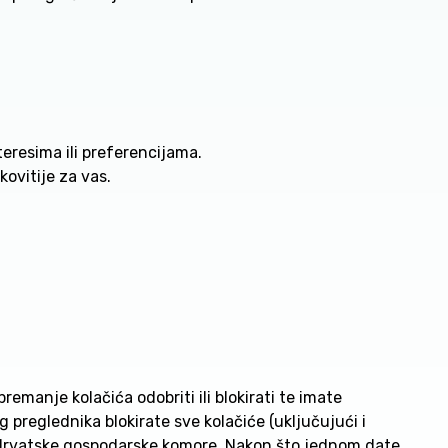
eresima ili preferencijama.
ovitije za vas.
remanje kolačića odobriti ili blokirati te imate
preglednika blokirate sve kolačiće (uključujući i
ca Hrvatske gospodarske komore. Nakon što jednom date