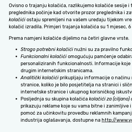
Ovisno o trajanju kolačića, razlikujemo kolačiće sesije i 
preglednika počinje kad otvorite prozor preglednika i za
kolačići
ostaju spremljeni na vašem uređaju tijekom vre
kolačić izradila. Primjeri trajanja kolačića su 1 mjesec, 6
Prema namjeni kolačiće dijelimo na četiri glavne vrste.
Strogo potrebni kolačići
nužni su za pravilno funkc
Funkcionalni kolačići
omogućuju pamćenje odabira i 
personaliziranih funkcionalnosti. Informacije koje
drugim internetskim stranicama.
Analitički kolačići
prikupljaju informacije o načinu n
stranice, koliko je bilo posjetitelja na stranici i 
internetske stranice i ukupnog korisničkog iskustv
Posljednja su skupina kolačića
kolačići za (ciljano
prikazuju reklame koje su vama bitne i zanimljive i
pomoć za učinkovitu provedbu reklamnih kampanja
industrija oglašavanja, dostupne na
http://www.y