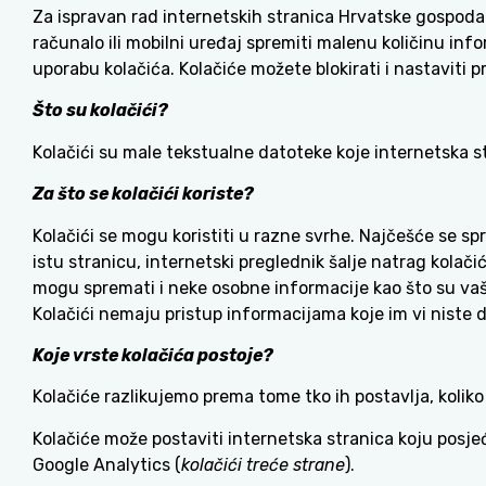
Za ispravan rad internetskih stranica Hrvatske gospoda
računalo ili mobilni uređaj spremiti malenu količinu inf
uporabu kolačića. Kolačiće možete blokirati i nastaviti 
Što su kolačići?
Kolačići su male tekstualne datoteke koje internetska s
Za što se kolačići koriste?
Kolačići se mogu koristiti u razne svrhe. Najčešće se sp
istu stranicu, internetski preglednik šalje natrag kolač
mogu spremati i neke osobne informacije kao što su vaše
Kolačići nemaju pristup informacijama koje im vi niste
Koje vrste kolačića postoje?
Kolačiće razlikujemo prema tome tko ih postavlja, koli
Kolačiće može postaviti internetska stranica koju posje
Google Analytics (
kolačići treće strane
).