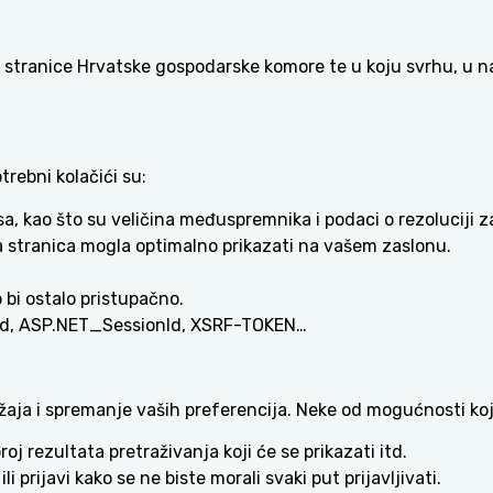
ke stranice Hrvatske gospodarske komore te u koju svrhu, u n
rebni kolačići su:
, kao što su veličina međuspremnika i podaci o rezoluciji z
ka stranica mogla optimalno prikazati na vašem zaslonu.
bi ostalo pristupačno.
ionid, ASP.NET_SessionId, XSRF-TOKEN…
žaja i spremanje vaših preferencija. Neke od mogućnosti koje
oj rezultata pretraživanja koji će se prikazati itd.
li prijavi kako se ne biste morali svaki put prijavljivati.