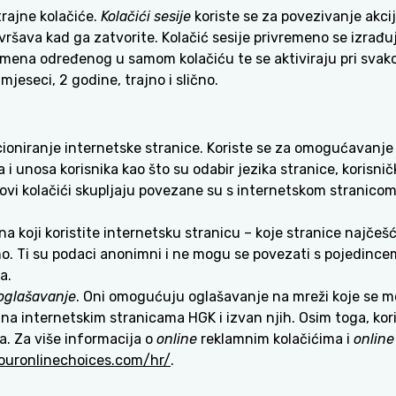
trajne kolačiće.
Kolačići sesije
koriste se za povezivanje akcij
vršava kad ga zatvorite. Kolačić sesije privremeno se izrađu
mena određenog u samom kolačiću te se aktiviraju pri svako
 mjeseci, 2 godine, trajno i slično.
ioniranje internetske stranice. Koriste se za omogućavanje
unosa korisnika kao što su odabir jezika stranice, korisničko
 ovi kolačići skupljaju povezane su s internetskom stranicom
a koji koristite internetsku stranicu – koje stranice najčešć
slično. Ti su podaci anonimni i ne mogu se povezati s pojedinc
a.
) oglašavanje
. Oni omogućuju oglašavanje na mreži koje se m
 na internetskim stranicama HGK i izvan njih. Osim toga, kori
. Za više informacija o
online
reklamnim kolačićima i
online
ouronlinechoices.com/hr/
.