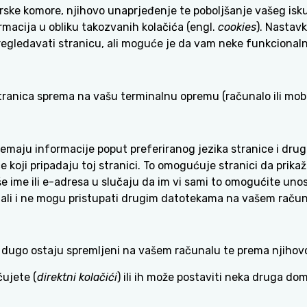
rske komore, njihovo unaprjeđenje te poboljšanje vašeg isk
ormacija u obliku takozvanih kolačića (engl.
cookies
). Nastav
pregledavati stranicu, ali moguće je da vam neke funkcionaln
tranica sprema na vašu terminalnu opremu (računalo ili mobil
remaju informacije poput preferiranog jezika stranice i drugi
iće koji pripadaju toj stranici. To omogućuje stranici da pri
 ime ili e-adresa u slučaju da im vi sami to omogućite uno
 dali i ne mogu pristupati drugim datotekama na vašem račun
ko dugo ostaju spremljeni na vašem računalu te prema njihov
ćujete (
direktni kolačići
) ili ih može postaviti neka druga d