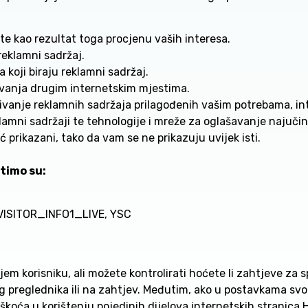
te kao rezultat toga procjenu vaših interesa.
reklamni sadržaj.
 koji biraju reklamni sadržaj.
ivanja drugim internetskim mjestima.
vanje reklamnih sadržaja prilagođenih vašim potrebama, int
mni sadržaji te tehnologije i mreže za oglašavanje najučink
prikazani, tako da vam se ne prikazuju uvijek isti.
stimo su:
, VISITOR_INFO1_LIVE, YSC
jem korisniku, ali možete kontrolirati hoćete li zahtjeve za sp
 preglednika ili na zahtjev. Međutim, ako u postavkama svog 
eškoća u korištenju pojedinih dijelova internetskih strani