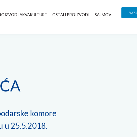
BAZ
ROIZVODI AKVAKULTURE
OSTALI PROIZVODI
SAJMOVI
IĆA
spodarske komore
u u 25.5.2018.