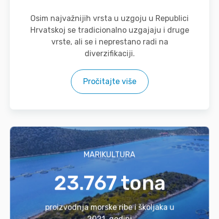
Osim najvažnijih vrsta u uzgoju u Republici
Hrvatskoj se tradicionalno uzgajaju i druge
vrste, ali se i neprestano radi na
diverzifikaciji.
Pročitajte više
MARIKULTURA
23.767 tona
proizvodnja morske ribe i školjaka u
2021. godini