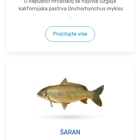
U Republici Hrvatskoj se najviše uzgaja
kalifornijska pastrva Onchorhynchus mykiss
.
Pročitajte više
ŠARAN