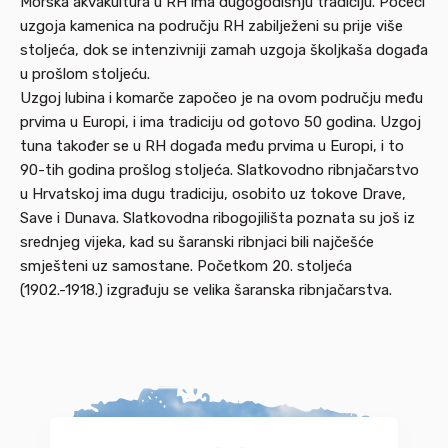
Morska akvakultura u RH ima dugogodišnju tradiciju. Počeci
uzgoja kamenica na području RH zabilježeni su prije više
stoljeća, dok se intenzivniji zamah uzgoja školjkaša događa
u prošlom stoljeću.
Uzgoj lubina i komarče započeo je na ovom području među
prvima u Europi, i ima tradiciju od gotovo 50 godina. Uzgoj
tuna također se u RH događa među prvima u Europi, i to
90-tih godina prošlog stoljeća. Slatkovodno ribnjačarstvo
u Hrvatskoj ima dugu tradiciju, osobito uz tokove Drave,
Save i Dunava. Slatkovodna ribogojilišta poznata su još iz
srednjeg vijeka, kad su šaranski ribnjaci bili najčešće
smješteni uz samostane. Početkom 20. stoljeća
(1902.-1918.) izgrađuju se velika šaranska ribnjačarstva.