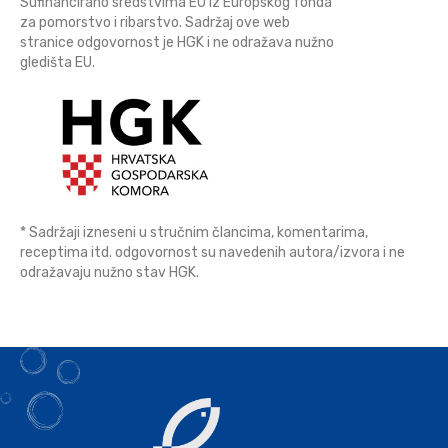
Sufinancirano sredstvima EU iz Europskog fonda
za pomorstvo i ribarstvo. Sadržaj ove web
stranice odgovornost je HGK i ne odražava nužno
gledišta EU.
* Sadržaji izneseni u stručnim člancima, komentarima,
receptima itd. odgovornost su navedenih autora/izvora i ne
odražavaju nužno stav HGK.