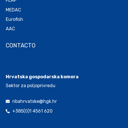
FEAP
MEDAC
Eurofish
AAC
CONTACTO
.
Hrvatska gospodarska komora
Sektor za poljoprivredu
ribahrvatske@hgk.hr
+385(0)1 4561 620