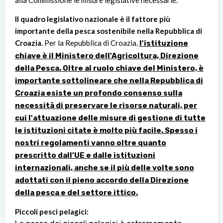
Il quadro legislativo nazionale è il fattore più
importante della pesca sostenibile nella Repubblica di
Croazia.
Per la Repubblica di Croazia,
l'istituzione
chiave è il Ministero dell'Agricoltura, Direzione
della Pesca. Oltre al ruolo chiave del Ministero, è
importante sottolineare che nella Repubblica di
Croazia esiste un profondo consenso sulla
necessità di preservare le risorse naturali, per
cui l'attuazione delle misure di gestione di tutte
le istituzioni citate è molto più facile. Spesso i
nostri regolamenti vanno oltre quanto
prescritto dall'UE e dalle istituzioni
internazionali, anche se il più delle volte sono
adottati con il pieno accordo della Direzione
della pesca e del settore ittico.
Piccoli pesci pelagici: