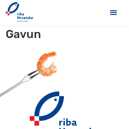
Gavun