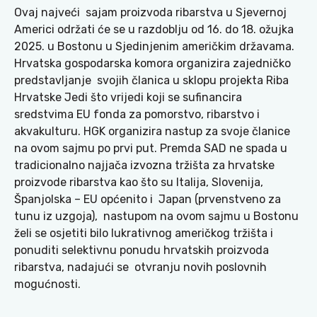
Ovaj najveći sajam proizvoda ribarstva u Sjevernoj
Americi održati će se u razdoblju od 16. do 18. ožujka
2025. u Bostonu u Sjedinjenim američkim državama.
Hrvatska gospodarska komora organizira zajedničko
predstavljanje svojih članica u sklopu projekta Riba
Hrvatske Jedi što vrijedi koji se sufinancira
sredstvima EU fonda za pomorstvo, ribarstvo i
akvakulturu. HGK organizira nastup za svoje članice
na ovom sajmu po prvi put. Premda SAD ne spada u
tradicionalno najjača izvozna tržišta za hrvatske
proizvode ribarstva kao što su Italija, Slovenija,
Španjolska – EU općenito i Japan (prvenstveno za
tunu iz uzgoja), nastupom na ovom sajmu u Bostonu
želi se osjetiti bilo lukrativnog američkog tržišta i
ponuditi selektivnu ponudu hrvatskih proizvoda
ribarstva, nadajući se otvranju novih poslovnih
mogućnosti.