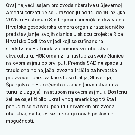
Ovaj najveći sajam proizvoda ribarstva u Sjevernoj
Americi održati će se u razdoblju od 16. do 18. ožujka
2025. u Bostonu u Sjedinjenim američkim državama.
Hrvatska gospodarska komora organizira zajedničko
predstavljanje svojih članica u sklopu projekta Riba
Hrvatske Jedi što vrijedi koji se sufinancira
sredstvima EU fonda za pomorstvo, ribarstvo i
akvakulturu. HGK organizira nastup za svoje članice
na ovom sajmu po prvi put. Premda SAD ne spada u
tradicionalno najjača izvozna tržišta za hrvatske
proizvode ribarstva kao što su Italija, Slovenija,
Španjolska – EU općenito i Japan (prvenstveno za
tunu iz uzgoja), nastupom na ovom sajmu u Bostonu
želi se osjetiti bilo lukrativnog američkog tržišta i
ponuditi selektivnu ponudu hrvatskih proizvoda
ribarstva, nadajući se otvranju novih poslovnih
mogućnosti.