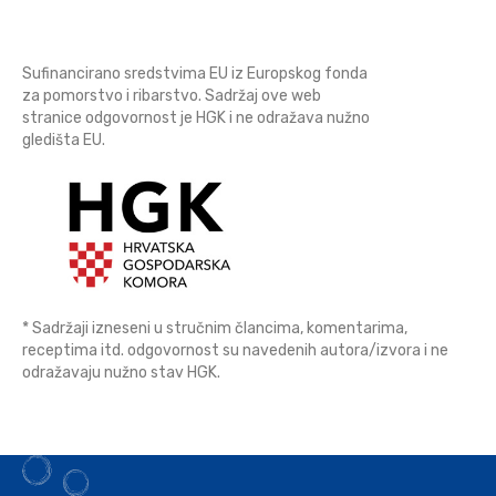
Sufinancirano sredstvima EU iz Europskog fonda
za pomorstvo i ribarstvo. Sadržaj ove web
stranice odgovornost je HGK i ne odražava nužno
gledišta EU.
* Sadržaji izneseni u stručnim člancima, komentarima,
receptima itd. odgovornost su navedenih autora/izvora i ne
odražavaju nužno stav HGK.