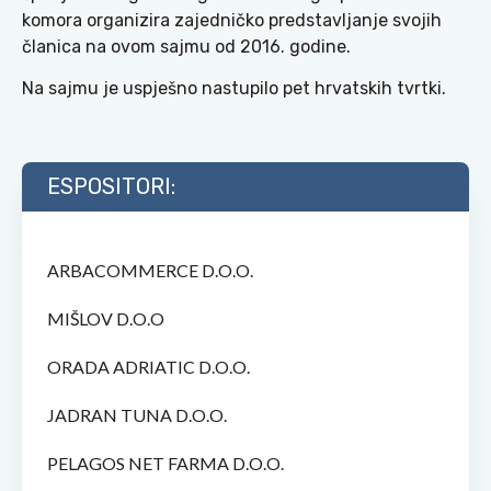
komora organizira zajedničko predstavljanje svojih
članica na ovom sajmu od 2016. godine.
Na sajmu je uspješno nastupilo pet hrvatskih tvrtki.
ESPOSITORI:
ARBACOMMERCE D.O.O.
MIŠLOV D.O.O
ORADA ADRIATIC D.O.O.
JADRAN TUNA D.O.O.
PELAGOS NET FARMA D.O.O.