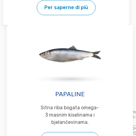
Per saperne di più
PAPALINE
Sitna riba bogata omega-
3 masnim kiselinama i
bjelančevinama.