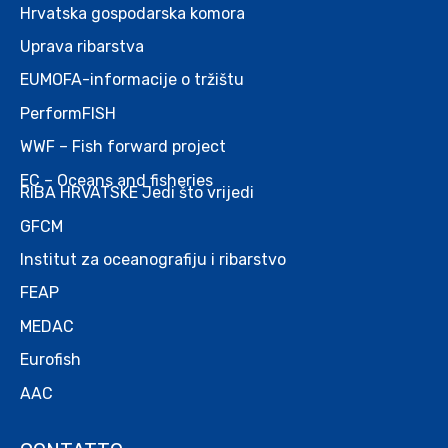
Hrvatska gospodarska komora
Uprava ribarstva
EUMOFA-informacije o tržištu
PerformFISH
WWF – Fish forward project
EC – Oceans and fisheries
RIBA HRVATSKE Jedi što vrijedi
GFCM
Institut za oceanografiju i ribarstvo
FEAP
MEDAC
Eurofish
AAC