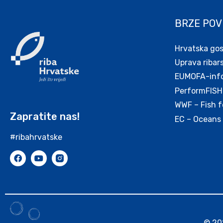
BRZE POV
Hrvatska go
Uprava ribar
EUMOFA-infor
PerformFISH
WWF – Fish f
Zapratite nas!
EC – Oceans 
#ribahrvatske
© 202