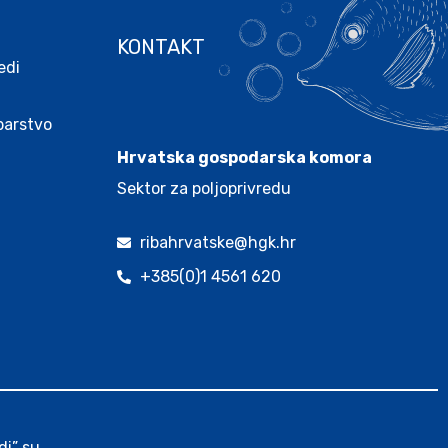
KONTAKT
edi
.
ibarstvo
Hrvatska gospodarska komora
Sektor za poljoprivredu
ribahrvatske@hgk.hr
+385(0)1 4561 620
di” su