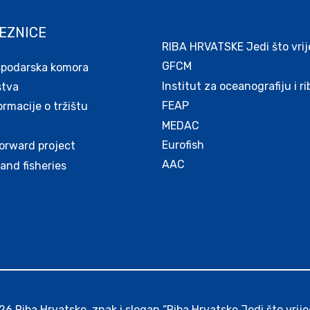
EZNICE
RIBA HRVATSKE Jedi što vrij
GFCM
spodarska komora
Institut za oceanografiju i r
stva
FEAP
macije o tržištu
MEDAC
Eurofish
orward project
AAC
and fisheries
6 Riba Hrvatske, znak i slogan “Riba Hrvatske Jedi što vrije