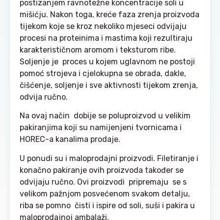
postizanjem ravnotežne koncentracije soli u
mišićju. Nakon toga, kreće faza zrenja proizvoda
tijekom koje se kroz nekoliko mjeseci odvijaju
procesi na proteinima i mastima koji rezultiraju
karakterističnom aromom i teksturom ribe.
Soljenje je proces u kojem uglavnom ne postoji
pomoć strojeva i cjelokupna se obrada, dakle,
čišćenje, soljenje i sve aktivnosti tijekom zrenja,
odvija ručno.
Na ovaj način dobije se poluproizvod u velikim
pakiranjima koji su namijenjeni tvornicama i
HOREC-a kanalima prodaje.
U ponudi su i maloprodajni proizvodi. Filetiranje i
konačno pakiranje ovih proizvoda također se
odvijaju ručno. Ovi proizvodi pripremaju se s
velikom pažnjom posvećenom svakom detalju,
riba se pomno čisti i ispire od soli, suši i pakira u
maloprodajnoj ambalaži.