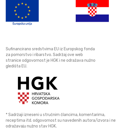
Sufinancirano sredstvima EU iz Europskog fonda
za pomorstvo i ribarstvo. Sadržaj ove web
stranice odgovornost je HGK i ne odražava nužno
gledišta EU.
* Sadržaji izneseni u stručnim člancima, komentarima,
receptima itd. odgovornost su navedenih autora/izvora i ne
odražavaju nužno stav HGK.