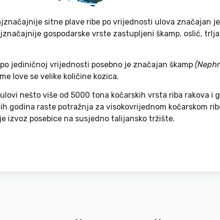
ajznačajnije sitne plave ribe po vrijednosti ulova značajan je
značajnije gospodarske vrste zastupljeni škamp, oslić, trlja
 po jediničnoj vrijednosti posebno je značajan škamp
(Nephr
me love se velike količine kozica.
ulovi nešto više od 5000 tona kočarskih vrsta riba rakova i 
ih godina raste potražnja za visokovrijednom kočarskom r
je izvoz posebice na susjedno talijansko tržište.