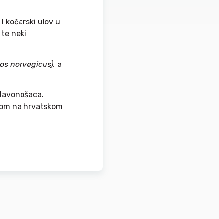
 I kočarski ulov u
 te neki
os norvegicus),
a
glavonošaca.
ibom na hrvatskom