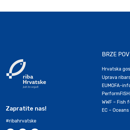
BRZE POV
Hrvatska go
Uprava ribar
EUMOFA-infor
PerformFISH
WWF – Fish f
Zapratite nas!
EC – Oceans 
#ribahrvatske