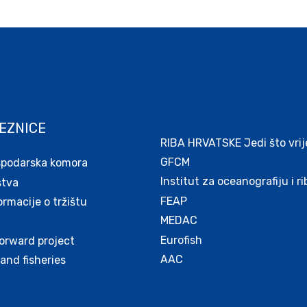
EZNICE
RIBA HRVATSKE Jedi što vrij
GFCM
spodarska komora
Institut za oceanografiju i r
stva
FEAP
macije o tržištu
MEDAC
Eurofish
orward project
AAC
and fisheries