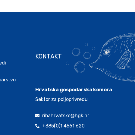
KONTAKT
edi
.
ibarstvo
Hrvatska gospodarska komora
Sektor za poljoprivredu
ribahrvatske@hgk.hr
+385(0)1 4561 620